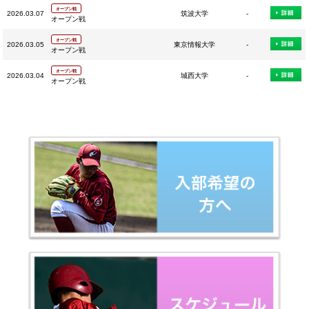
オープン戦
2026.03.07
筑波大学
-
オープン戦
オープン戦
2026.03.05
東京情報大学
-
オープン戦
オープン戦
2026.03.04
城西大学
-
オープン戦